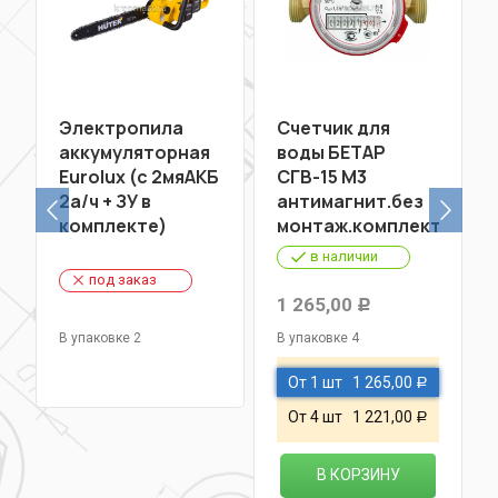
ль
Электропила
Счетчик для
аккумуляторная
воды БЕТАР
Eurolux (с 2мяАКБ
СГВ-15 М3
2а/ч + ЗУ в
антимагнит.без
комплекте)
монтаж.комплекта
в наличии
под заказ
1 265,00
Р
В упаковке 2
В упаковке 4
От 1 шт
1 265,00
Р
От 4 шт
1 221,00
Р
В КОРЗИНУ