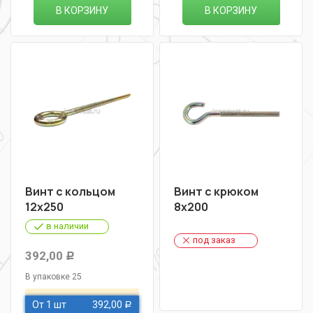
В КОРЗИНУ
В КОРЗИНУ
Винт с кольцом
Винт с крюком
12х250
8х200
в наличии
под заказ
392,00
Р
В упаковке 25
От 1 шт
392,00
Р