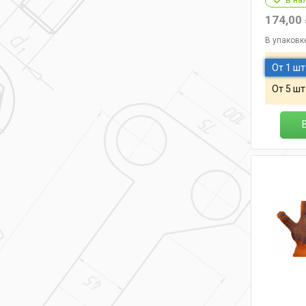
174,00
В упаковк
От 1 шт
От 5 шт