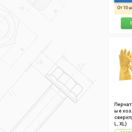
От 10 ш
Перчатк
ы е хоз
сверхп
L, XL)
в на