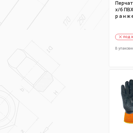
Перчат
х/б ПВ
р а н ж 
под 
В упаковк