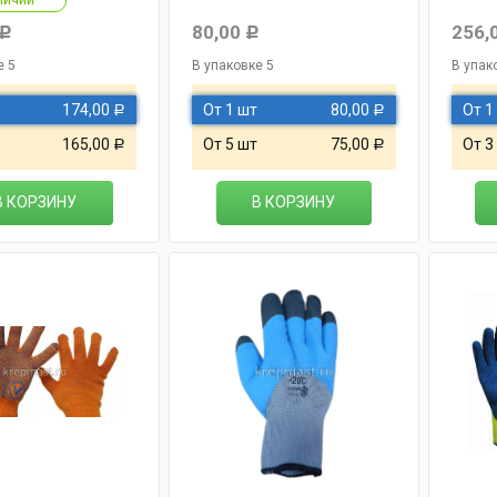
80,00
256,
Р
Р
е 5
В упаковке 5
В упак
174,00
От 1 шт
80,00
От 1
Р
Р
165,00
От 5 шт
75,00
От 3
Р
Р
В КОРЗИНУ
В КОРЗИНУ