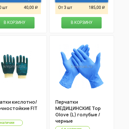
0 шт
40,00
От 3 шт
185,00
Р
Р
В КОРЗИНУ
В КОРЗИНУ
атки кислотно/
Перчатки
чностойкие FIT
МЕДИЦИНСКИЕ Top
Glove (L) голубые /
черные
 наличии
в наличии