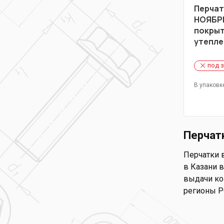
Перчат
НОЯБРЬ
покры
утепл
под 
В упаковк
Перчатк
Перчатки в
в Казани в
выдачи ком
регионы Р