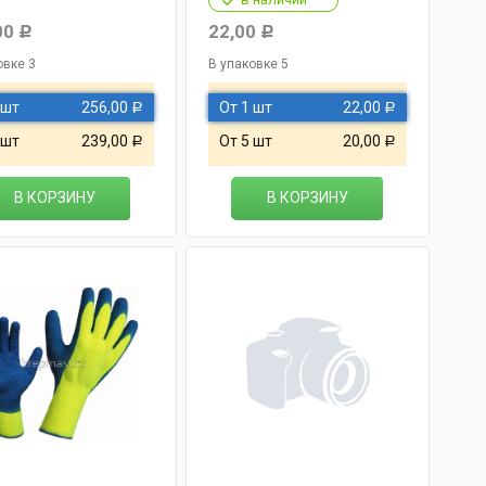
00
22,00
Р
Р
овке 3
В упаковке 5
 шт
256,00
От 1 шт
22,00
Р
Р
 шт
239,00
От 5 шт
20,00
Р
Р
В КОРЗИНУ
В КОРЗИНУ