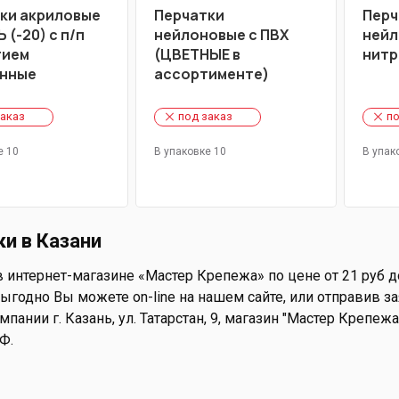
ки акриловые
Перчатки
Перч
 (-20) с п/п
нейлоновые с ПВХ
нейл
тием
(ЦВЕТНЫЕ в
нитр
енные
ассортименте)
заказ
под заказ
по
е 10
В упаковке 10
В упак
и в Казани
 интернет-магазине «Мастер Крепежа» по цене от 21 руб д
ыгодно Вы можете on-line на нашем сайте, или отправив зая
пании г. Казань, ул. Татарстан, 9, магазин "Мастер Крепеж
Ф.