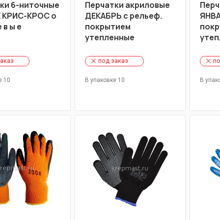
ки 6-ниточные
Перчатки акриловые
Перч
Х КРИС-КРОС о
ДЕКАБРЬ с рельеф.
ЯНВА
е в ы е
покрытием
покр
утепленные
утеп
заказ
под заказ
по
е 10
В упаковке 10
В упак