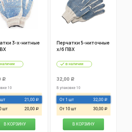
атки 3-х-нитные
Перчатки 5-ниточные
ПВХ
х/б ПВХ
 наличии
в наличии
0
32,00
Р
Р
овке 10
В упаковке 10
 шт
21,00
От 1 шт
32,00
Р
Р
0 шт
20,00
От 10 шт
30,00
Р
Р
В КОРЗИНУ
В КОРЗИНУ