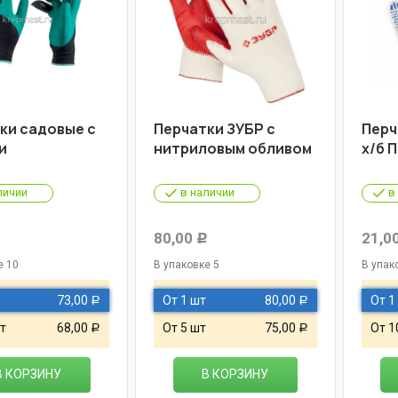
ки садовые с
Перчатки ЗУБР с
Перч
и
нитриловым обливом
х/б 
личии
в наличии
в
80,00
21,0
Р
Р
е 10
В упаковке 5
В упак
73,00
От 1 шт
80,00
От 1
Р
Р
т
68,00
От 5 шт
75,00
От 1
Р
Р
В КОРЗИНУ
В КОРЗИНУ