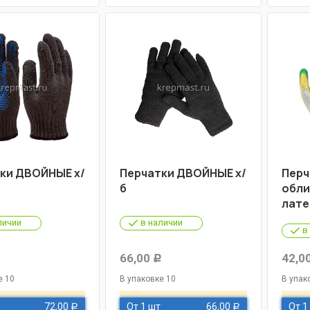
ки ДВОЙНЫЕ х/
Перчатки ДВОЙНЫЕ х/
Перч
б
обли
лате
личии
в наличии
в
66,00
42,0
Р
Р
е 10
В упаковке 10
В упак
72,00
От 1 шт
66,00
От 1
Р
Р