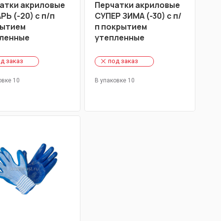
атки акриловые
Перчатки акриловые
РЬ (-20) с п/п
СУПЕР ЗИМА (-30) с п/
ытием
п покрытием
ленные
утепленные
д заказ
под заказ
овке 10
В упаковке 10