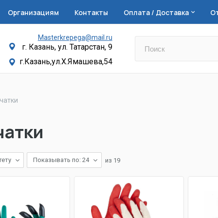
Организациям
Контакты
Оплата / Доставка
О
Masterkrepega@mail.ru
г. Казань, ул. Татарстан, 9
г.Казань,ул.Х.Ямашева,54
чатки
чатки
тету
Показывать по: 24
из
19