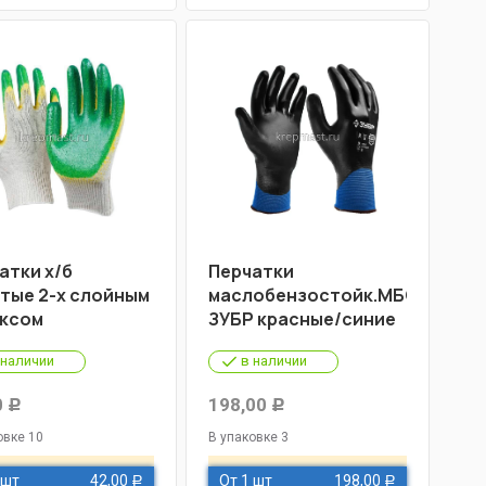
атки х/б
Перчатки
тые 2-х слойным
маслобензостойк.МБС
ксом
ЗУБР красные/синие
 наличии
в наличии
0
198,00
Р
Р
овке 10
В упаковке 3
 шт
42,00
От 1 шт
198,00
Р
Р