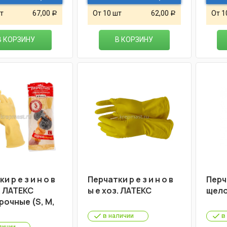
т
67,00
От 10 шт
62,00
От 1
Р
Р
В КОРЗИНУ
В КОРЗИНУ
и р е з и н о в
Перчатки р е з и н о в
Перч
. ЛАТЕКС
ы е хоз. ЛАТЕКС
щело
рочные (S, М,
в наличии
в
личии