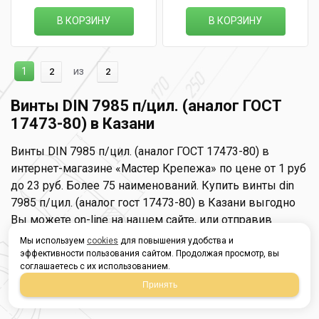
В КОРЗИНУ
В КОРЗИНУ
1
из
2
2
Винты DIN 7985 п/цил. (аналог ГОСТ
17473-80) в Казани
Винты DIN 7985 п/цил. (аналог ГОСТ 17473-80) в
интернет-магазине «Мастер Крепежа» по цене от 1 руб
до 23 руб. Более 75 наименований. Купить винты din
7985 п/цил. (аналог гост 17473-80) в Казани выгодно
Вы можете on-line на нашем сайте, или отправив
заявку по почте, а также по телефону или в пункте
Мы используем
cookies
для повышения удобства и
выдачи компании г. Казань, ул. Татарстан, 9, магазин
эффективности пользования сайтом. Продолжая просмотр, вы
соглашаетесь с их использованием.
"Мастер Крепежа". Доставка по Республике Татарстан
Принять
и другие регионы РФ.