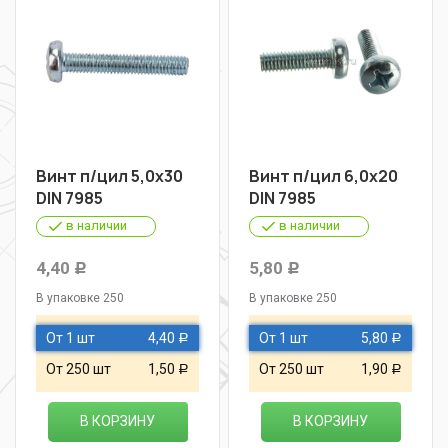
Винт п/цил 5,0х30
Винт п/цил 6,0х20
DIN 7985
DIN 7985
в наличии
в наличии
4,40
5,80
Р
Р
В упаковке 250
В упаковке 250
От 1 шт
4,40
От 1 шт
5,80
Р
Р
От 250 шт
1,50
От 250 шт
1,90
Р
Р
В КОРЗИНУ
В КОРЗИНУ