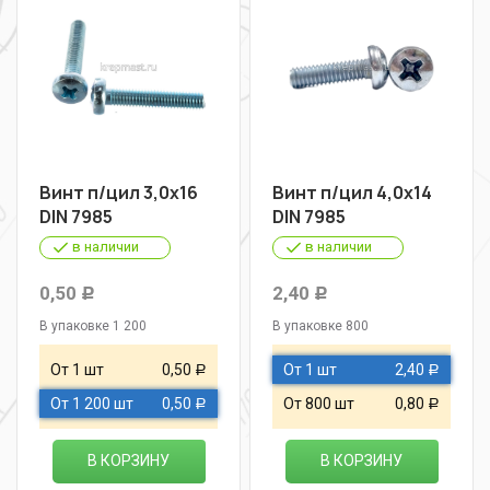
Винт п/цил 3,0х16
Винт п/цил 4,0х14
DIN 7985
DIN 7985
в наличии
в наличии
0,50
2,40
Р
Р
В упаковке 1 200
В упаковке 800
От 1 шт
0,50
От 1 шт
2,40
Р
Р
От 1 200 шт
0,50
От 800 шт
0,80
Р
Р
В КОРЗИНУ
В КОРЗИНУ