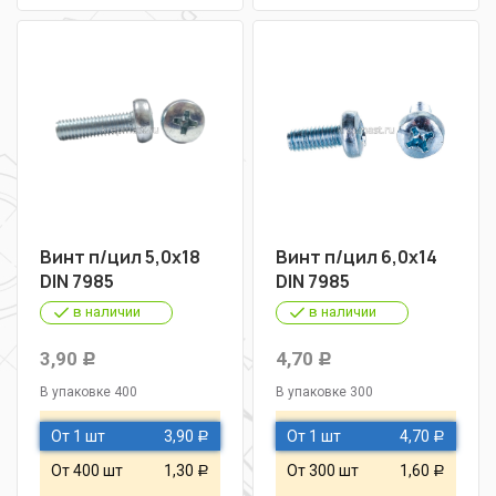
Винт п/цил 5,0х18
Винт п/цил 6,0х14
DIN 7985
DIN 7985
в наличии
в наличии
3,90
4,70
Р
Р
В упаковке 400
В упаковке 300
От 1 шт
3,90
От 1 шт
4,70
Р
Р
От 400 шт
1,30
От 300 шт
1,60
Р
Р