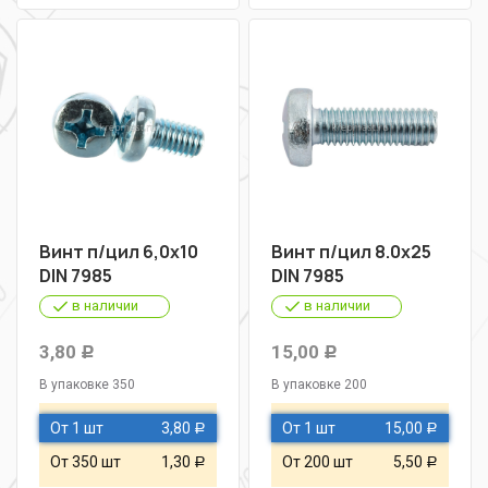
Винт п/цил 6,0х10
Винт п/цил 8.0х25
DIN 7985
DIN 7985
в наличии
в наличии
3,80
15,00
Р
Р
В упаковке 350
В упаковке 200
От 1 шт
3,80
От 1 шт
15,00
Р
Р
От 350 шт
1,30
От 200 шт
5,50
Р
Р