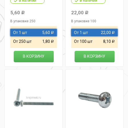
в наличии
в наличии
5,60
22,00
Р
Р
В упаковке 250
В упаковке 100
От 1 шт
5,60
От 1 шт
22,00
Р
Р
От 250 шт
1,80
От 100 шт
8,10
Р
Р
В КОРЗИНУ
В КОРЗИНУ