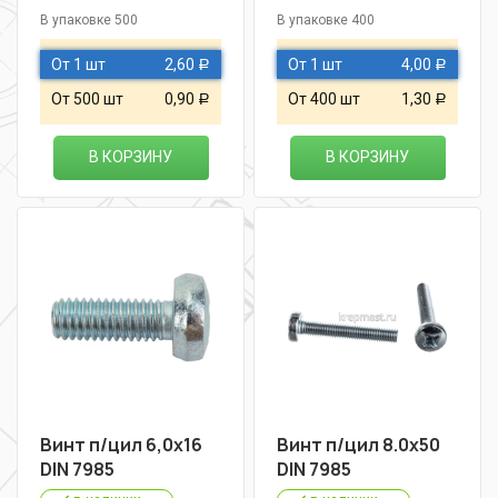
В упаковке 500
В упаковке 400
От 1 шт
2,60
От 1 шт
4,00
Р
Р
От 500 шт
0,90
От 400 шт
1,30
Р
Р
В КОРЗИНУ
В КОРЗИНУ
Винт п/цил 6,0х16
Винт п/цил 8.0х50
DIN 7985
DIN 7985