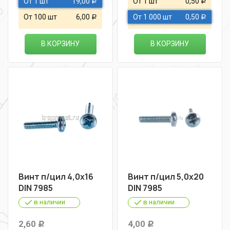
От 1 шт
19,00
От 1 шт
0,50
Р
Р
От 100 шт
6,00
От 1 000 шт
0,50
Р
Р
В КОРЗИНУ
В КОРЗИНУ
Винт п/цил 4,0х16
Винт п/цил 5,0х20
DIN 7985
DIN 7985
в наличии
в наличии
2,60
4,00
Р
Р