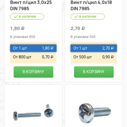
Винт п/цил 3,0х25
Винт п/цил 4,0х18
DIN 7985
DIN 7985
в наличии
в наличии
1,80
2,70
Р
Р
В упаковке 800
В упаковке 500
От 1 шт
1,80
От 1 шт
2,70
Р
Р
От 800 шт
0,70
От 500 шт
0,90
Р
Р
В КОРЗИНУ
В КОРЗИНУ