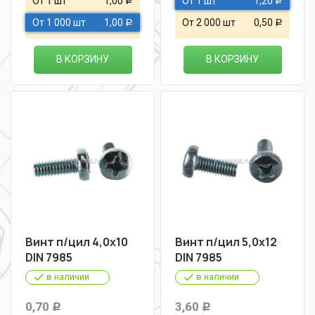
От 1 шт
1,00
От 1 шт
1,20
Р
Р
От 1 000 шт
1,00
От 2 000 шт
0,50
Р
Р
В КОРЗИНУ
В КОРЗИНУ
Винт п/цил 4,0х10
Винт п/цил 5,0х12
DIN 7985
DIN 7985
в наличии
в наличии
0,70
3,60
Р
Р