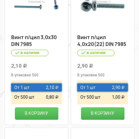
Винт п/цил 3,0х30
Винт п/цил
DIN 7985
4,0х20(22) DIN 7985
в наличии
в наличии
2,10
2,90
Р
Р
В упаковке 500
В упаковке 500
От 1 шт
2,10
От 1 шт
2,90
Р
Р
От 500 шт
0,80
От 500 шт
1,00
Р
Р
В КОРЗИНУ
В КОРЗИНУ