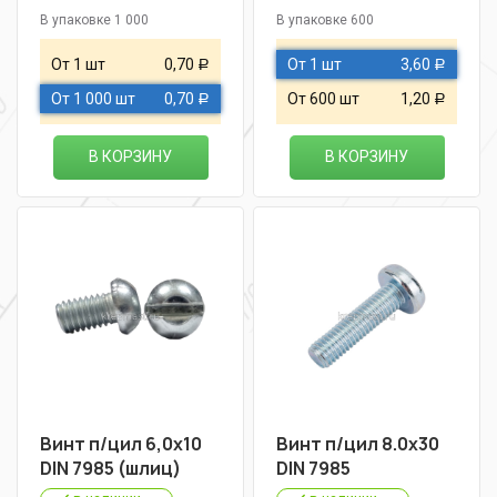
В упаковке 1 000
В упаковке 600
От 1 шт
0,70
От 1 шт
3,60
Р
Р
От 1 000 шт
0,70
От 600 шт
1,20
Р
Р
В КОРЗИНУ
В КОРЗИНУ
Винт п/цил 6,0х10
Винт п/цил 8.0х30
DIN 7985 (шлиц)
DIN 7985