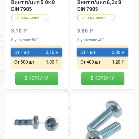
Винт п/цил 5,0х 8
Винт п/цил 6,0х 8
DIN 7985
DIN 7985
в наличии
в наличии
3,10
3,80
Р
Р
В упаковке 500
В упаковке 400
От 1 шт
3,10
От 1 шт
3,80
Р
Р
От 500 шт
1,00
От 400 шт
1,20
Р
Р
В КОРЗИНУ
В КОРЗИНУ