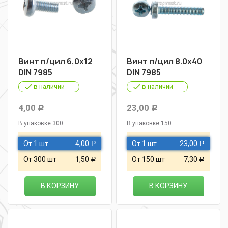
Винт п/цил 6,0х12
Винт п/цил 8.0х40
DIN 7985
DIN 7985
в наличии
в наличии
4,00
23,00
Р
Р
В упаковке 300
В упаковке 150
От 1 шт
4,00
От 1 шт
23,00
Р
Р
От 300 шт
1,50
От 150 шт
7,30
Р
Р
В КОРЗИНУ
В КОРЗИНУ