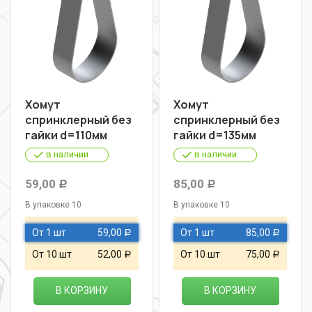
Хомут
Хомут
спринклерный без
спринклерный без
гайки d=110мм
гайки d=135мм
в наличии
в наличии
59,00
85,00
Р
Р
В упаковке 10
В упаковке 10
От 1 шт
59,00
От 1 шт
85,00
Р
Р
От 10 шт
52,00
От 10 шт
75,00
Р
Р
В КОРЗИНУ
В КОРЗИНУ