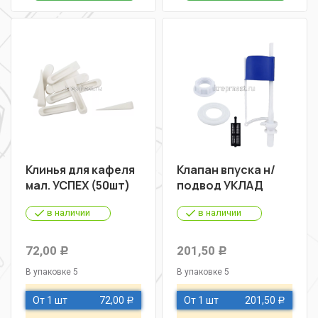
Клинья для кафеля
Клапан впуска н/
мал. УСПЕХ (50шт)
подвод УКЛАД
в наличии
в наличии
72,00
201,50
Р
Р
В упаковке 5
В упаковке 5
От 1 шт
72,00
От 1 шт
201,50
Р
Р