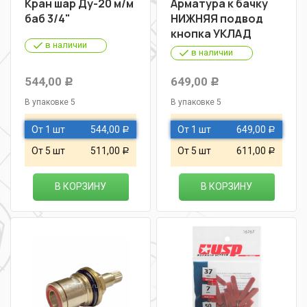
Кран шар Ду-20 м/м
Арматура к бачку
баб 3/4"
НИЖНЯЯ подвод
кнопка УКЛАД
в наличии
в наличии
544,00
649,00
Р
Р
В упаковке 5
В упаковке 5
От 1 шт
544,00
От 1 шт
649,00
Р
Р
От 5 шт
511,00
От 5 шт
611,00
Р
Р
В КОРЗИНУ
В КОРЗИНУ