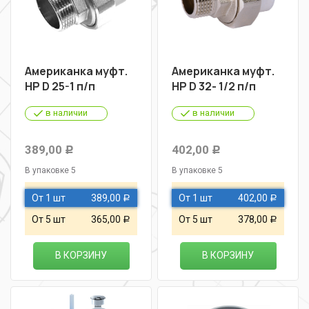
Американка муфт.
Американка муфт.
НР D 25-1 п/п
НР D 32- 1/2 п/п
в наличии
в наличии
389,00
402,00
Р
Р
В упаковке 5
В упаковке 5
От 1 шт
389,00
От 1 шт
402,00
Р
Р
От 5 шт
365,00
От 5 шт
378,00
Р
Р
В КОРЗИНУ
В КОРЗИНУ