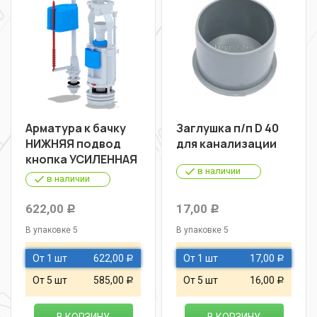
Арматура к бачку
Заглушка п/п D 40
НИЖНЯЯ подвод
для канализации
кнопка УСИЛЕННАЯ
в наличии
в наличии
622,00
17,00
Р
Р
В упаковке 5
В упаковке 5
От 1 шт
622,00
От 1 шт
17,00
Р
Р
От 5 шт
585,00
От 5 шт
16,00
Р
Р