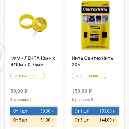
ФУМ - ЛЕНТА 12мм х
Нить СантехНить
8/10м х 0,75мм
20м
в наличии
в наличии
59,00
153,00
Р
Р
В упаковке 5
В упаковке 5
От 1 шт
59,00
От 1 шт
153,00
Р
Р
От 5 шт
51,00
От 5 шт
144,00
Р
Р