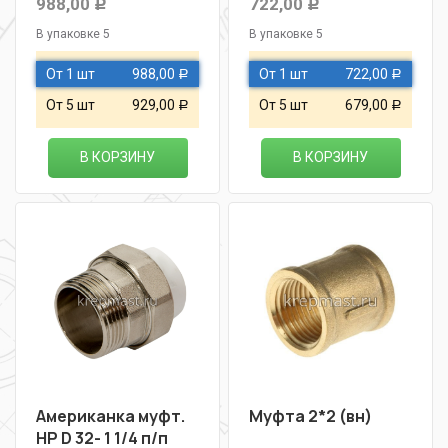
988,00
722,00
Р
Р
В упаковке 5
В упаковке 5
От 1 шт
988,00
От 1 шт
722,00
Р
Р
От 5 шт
929,00
От 5 шт
679,00
Р
Р
В КОРЗИНУ
В КОРЗИНУ
Американка муфт.
Муфта 2*2 (вн)
НР D 32- 1 1/4 п/п