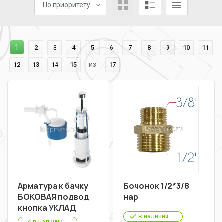
По приоритету
1
2
3
4
5
6
7
8
9
10
11
из
12
13
14
15
17
Арматура к бачку
Бочонок 1/2*3/8
БОКОВАЯ подвод
нар
кнопка УКЛАД
в наличии
в наличии