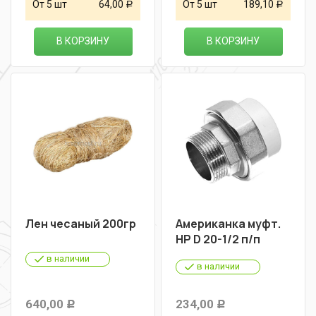
От 5 шт
64,00
От 5 шт
189,10
Р
Р
В КОРЗИНУ
В КОРЗИНУ
Лен чесаный 200гр
Американка муфт.
НР D 20-1/2 п/п
в наличии
в наличии
640,00
234,00
Р
Р