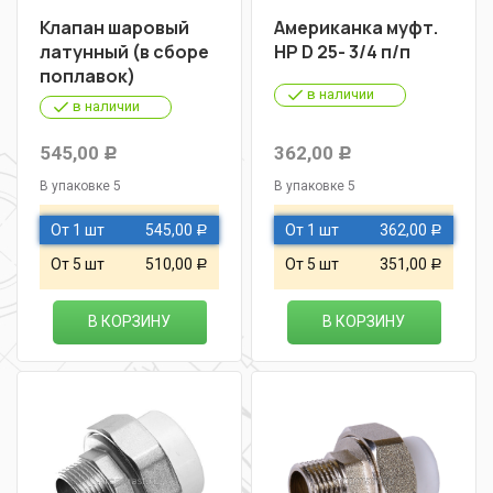
Клапан шаровый
Американка муфт.
латунный (в сборе
НР D 25- 3/4 п/п
поплавок)
в наличии
в наличии
545,00
362,00
Р
Р
В упаковке 5
В упаковке 5
От 1 шт
545,00
От 1 шт
362,00
Р
Р
От 5 шт
510,00
От 5 шт
351,00
Р
Р
В КОРЗИНУ
В КОРЗИНУ