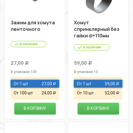
Зажим для хомута
Хомут
ленточного
спринклерный без
гайки d=110мм
в наличии
в наличии
27,00
59,00
Р
Р
В упаковке 100
В упаковке 10
От 1 шт
27,00
От 1 шт
59,00
Р
Р
От 100 шт
24,00
От 10 шт
52,00
Р
Р
В КОРЗИНУ
В КОРЗИНУ