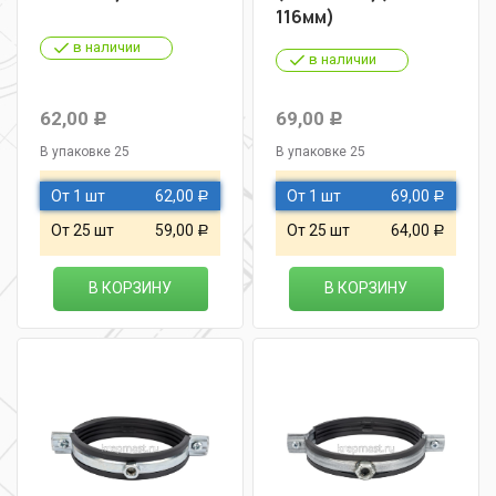
116мм)
в наличии
в наличии
62,00
69,00
Р
Р
В упаковке 25
В упаковке 25
От 1 шт
62,00
От 1 шт
69,00
Р
Р
От 25 шт
59,00
От 25 шт
64,00
Р
Р
В КОРЗИНУ
В КОРЗИНУ