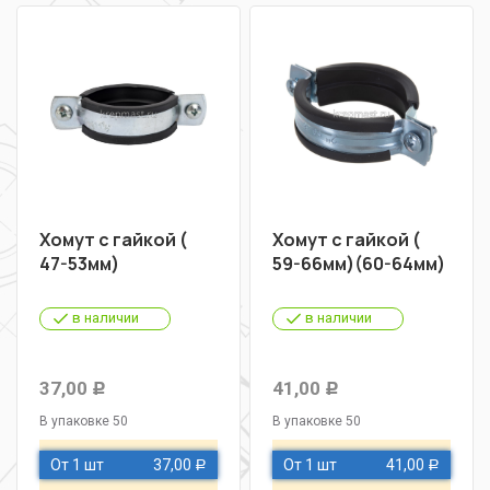
Хомут с гайкой (
Хомут с гайкой (
47-53мм)
59-66мм)(60-64мм)
в наличии
в наличии
37,00
41,00
Р
Р
В упаковке 50
В упаковке 50
От 1 шт
37,00
От 1 шт
41,00
Р
Р