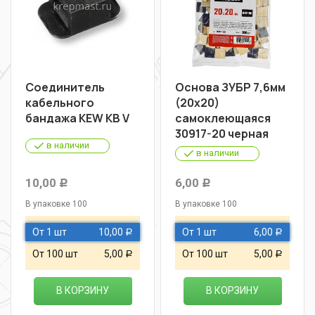
Соединитель
Основа ЗУБР 7,6мм
кабельного
(20х20)
бандажа KEW KB V
самоклеющаяся
30917-20 черная
в наличии
в наличии
10,00
6,00
Р
Р
В упаковке 100
В упаковке 100
От 1 шт
10,00
От 1 шт
6,00
Р
Р
От 100 шт
5,00
От 100 шт
5,00
Р
Р
В КОРЗИНУ
В КОРЗИНУ