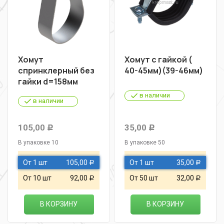
Хомут
Хомут с гайкой (
спринклерный без
40-45мм)(39-46мм)
гайки d=158мм
в наличии
в наличии
105,00
35,00
Р
Р
В упаковке 10
В упаковке 50
От 1 шт
105,00
От 1 шт
35,00
Р
Р
От 10 шт
92,00
От 50 шт
32,00
Р
Р
В КОРЗИНУ
В КОРЗИНУ