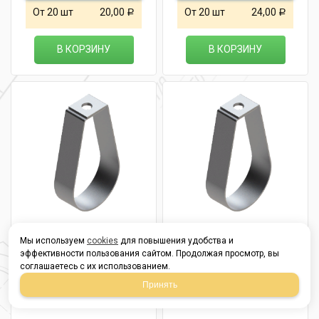
От 20 шт
20,00
От 20 шт
24,00
Р
Р
В КОРЗИНУ
В КОРЗИНУ
Хомут
Хомут
Мы используем
cookies
для повышения удобства и
спринклерный без
спринклерный без
эффективности пользования сайтом. Продолжая просмотр, вы
гайки d= 68мм
гайки d= 74мм
соглашаетесь с их использованием.
Принять
в наличии
в наличии