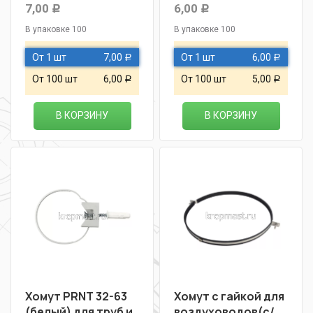
7,00
6,00
Р
Р
В упаковке 100
В упаковке 100
От 1 шт
7,00
От 1 шт
6,00
Р
Р
От 100 шт
6,00
От 100 шт
5,00
Р
Р
В КОРЗИНУ
В КОРЗИНУ
Хомут PRNT 32-63
Хомут с гайкой для
(белый) для труб и
воздуховодов(с/