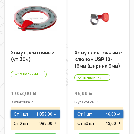
Хомут ленточный
Хомут ленточный с
(уп.30м)
ключом USP 10-
16мм (ширина 9мм)
в наличии
в наличии
1 053,00
46,00
Р
Р
В упаковке 2
В упаковке 50
От 1 шт
1 053,00
От 1 шт
46,00
Р
Р
От 2 шт
989,00
От 50 шт
43,00
Р
Р