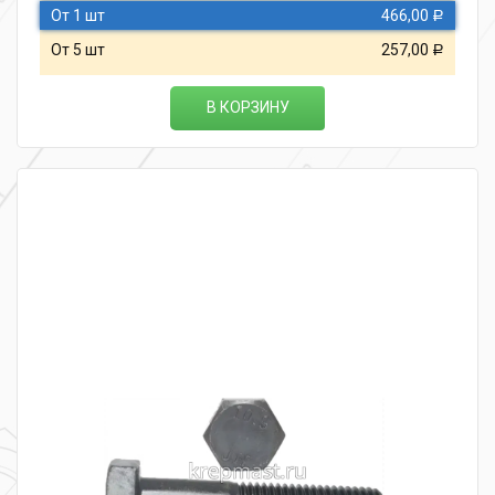
От 1 шт
466,00
Р
От 5 шт
257,00
Р
В КОРЗИНУ