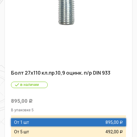
Болт 27х110 кл.пр.10,9 оцинк. п/р DIN 933
в наличии
895,00
Р
В упаковке 5
От 1 шт
895,00
Р
От 5 шт
492,00
Р