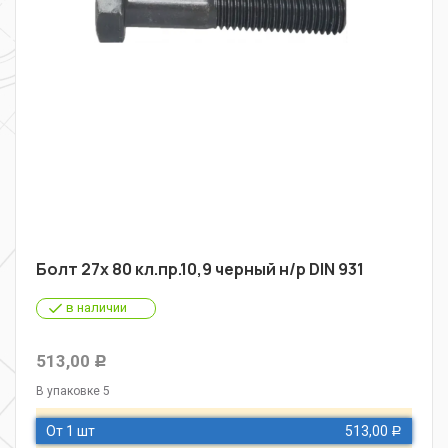
Болт 27х 80 кл.пр.10,9 черный н/р DIN 931
в наличии
513,00
Р
В упаковке 5
От 1 шт
513,00
Р