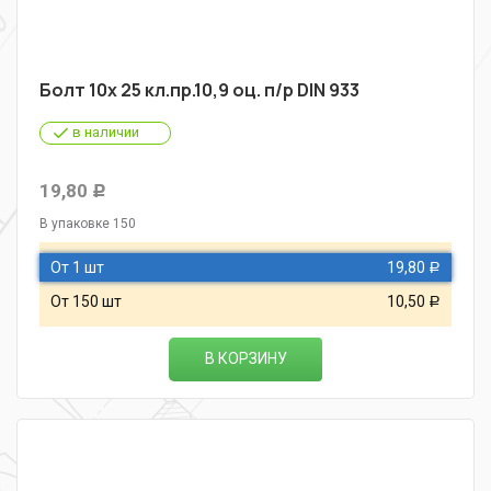
Болт 10х 25 кл.пр.10,9 оц. п/р DIN 933
в наличии
19,80
Р
В упаковке 150
От 1 шт
19,80
Р
От 150 шт
10,50
Р
В КОРЗИНУ