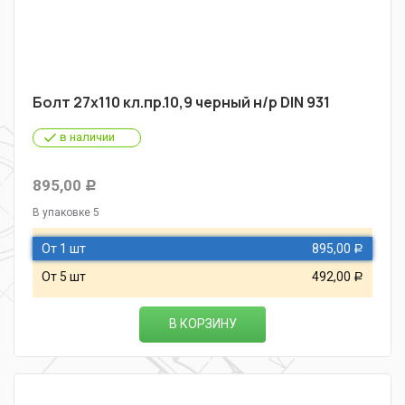
Болт 27х110 кл.пр.10,9 черный н/р DIN 931
в наличии
895,00
Р
В упаковке 5
От 1 шт
895,00
Р
От 5 шт
492,00
Р
В КОРЗИНУ