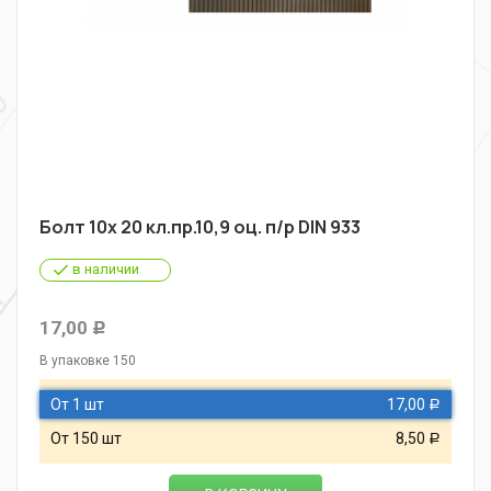
Болт 10х 20 кл.пр.10,9 оц. п/р DIN 933
в наличии
17,00
Р
В упаковке 150
От 1 шт
17,00
Р
От 150 шт
8,50
Р