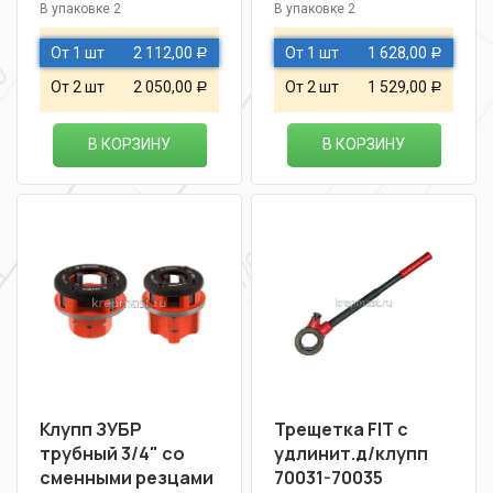
В упаковке 2
В упаковке 2
От 1 шт
2 112,00
От 1 шт
1 628,00
Р
Р
От 2 шт
2 050,00
От 2 шт
1 529,00
Р
Р
В КОРЗИНУ
В КОРЗИНУ
Клупп ЗУБР
Трещетка FIT с
трубный 3/4" со
удлинит.д/клупп
сменными резцами
70031-70035